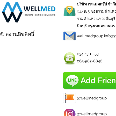
บริษัท เวลเมดกรุ๊ป จำก
94/185 ซอยรามคำแหง
รามคำแหง แขวงมีนบุรี
มีนบุรี กรุงเทพมหานคร
© สงวนลิขสิทธิ์
wellmedgroup.info@
034-130-253
065-582-8846
@wellmedgroup
@wellmedgroup