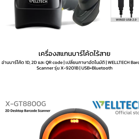
เครื่องสแกนบาร์โค้ดไร้สาย
อ่านบาร์โค้ด 1D, 2D และ QR code | เปลี่ยนภาษาอัตโนมัติ | WELLTECH Ba
Scanner รุ่น X-9201B | USB+Bluetooth