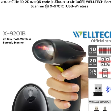
อ่านบาร์โค้ด 1D, 2D และ QR code | เปลี่ยนภาษาอัตโนมัติ | WELLTECH Ba
Scanner รุ่น X-9701C | USB+Wireless